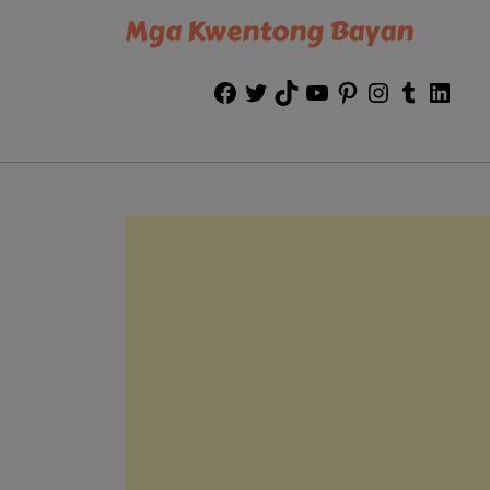
Mga Kwentong Bayan
Facebook
Twitter
TikTok
YouTube
Pinterest
Instagram
Tumblr
Link