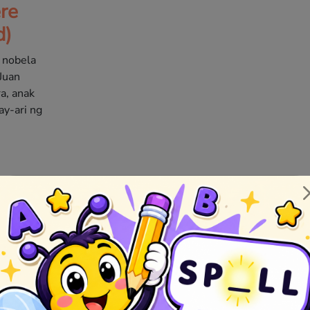
re
d)
 nobela
 Juan
a, anak
y-ari ng