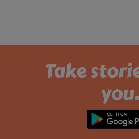
Take stori
you