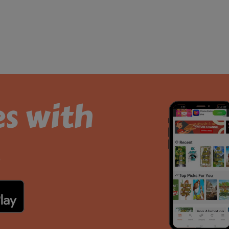
es with
.