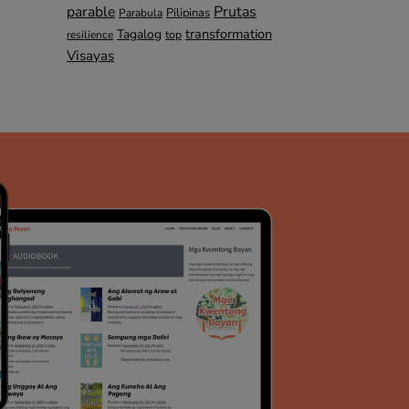
parable
Prutas
Pilipinas
Parabula
transformation
Tagalog
top
resilience
Visayas