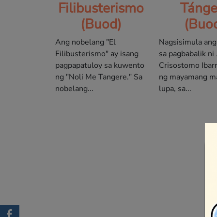
Filibusterismo
Tánge
(Buod)
(Buo
Ang nobelang "El
Nagsisimula ang
Filibusterismo" ay isang
sa pagbabalik ni
pagpapatuloy sa kuwento
Crisostomo Ibarr
ng "Noli Me Tangere." Sa
ng mayamang ma
nobelang...
lupa, sa...