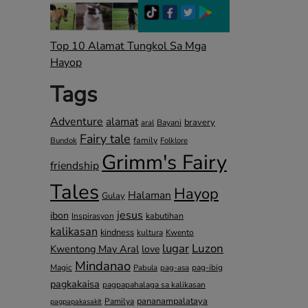
Top 10 Alamat Tungkol Sa Mga
Hayop
Tags
Adventure
alamat
bravery
Bayani
aral
Fairy tale
family
Bundok
Folklore
Grimm's Fairy
friendship
Tales
Hayop
Halaman
Gulay
jesus
ibon
kabutihan
Inspirasyon
kalikasan
kindness
kultura
Kwento
lugar
Luzon
Kwentong May Aral
love
Mindanao
Magic
pag-ibig
Pabula
pag-asa
pagkakaisa
pagpapahalaga sa kalikasan
pananampalataya
Pamilya
pagpapakasakit