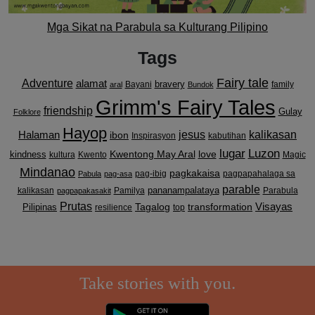
Mga Sikat na Parabula sa Kulturang Pilipino
Tags
Fairy tale
Adventure
alamat
bravery
Bayani
family
aral
Bundok
Grimm's Fairy Tales
friendship
Gulay
Folklore
Hayop
kalikasan
Halaman
jesus
ibon
Inspirasyon
kabutihan
lugar
Luzon
Kwentong May Aral
love
kindness
kultura
Kwento
Magic
Mindanao
pagkakaisa
pag-ibig
pagpapahalaga sa
Pabula
pag-asa
parable
pananampalataya
kalikasan
Pamilya
Parabula
pagpapakasakit
Prutas
Visayas
transformation
Pilipinas
Tagalog
resilience
top
Take stories with you.