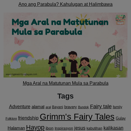
Ano ang Parabula? Kahulugan at Halimbawa
Mga Aral na Matutunan Mula sa Parabula
Tags
Fairy tale
Adventure
alamat
bravery
Bayani
family
aral
Bundok
Grimm's Fairy Tales
friendship
Gulay
Folklore
Hayop
kalikasan
Halaman
jesus
ibon
Inspirasyon
kabutihan