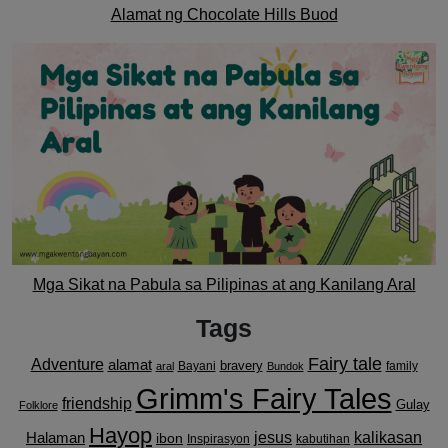
Alamat ng Chocolate Hills Buod
Mga Sikat na Pabula sa Pilipinas at ang Kanilang Aral
Tags
Fairy tale
Adventure
alamat
bravery
Bayani
family
aral
Bundok
Grimm's Fairy Tales
friendship
Gulay
Folklore
Hayop
kalikasan
Halaman
jesus
ibon
Inspirasyon
kabutihan