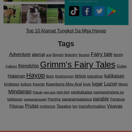
Top 10 Alamat Tungkol Sa Mga Hayop
Tags
Fairy tale
Adventure
alamat
bravery
Bayani
family
aral
Bundok
Grimm's Fairy Tales
friendship
Gulay
Folklore
Hayop
kalikasan
Halaman
jesus
ibon
Inspirasyon
kabutihan
lugar
Luzon
Kwentong May Aral
love
kindness
kultura
Kwento
Magic
Mindanao
pagkakaisa
pag-ibig
pagpapahalaga sa
Pabula
pag-asa
parable
pananampalataya
kalikasan
Pamilya
Parabula
pagpapakasakit
Prutas
Visayas
transformation
Pilipinas
Tagalog
resilience
top