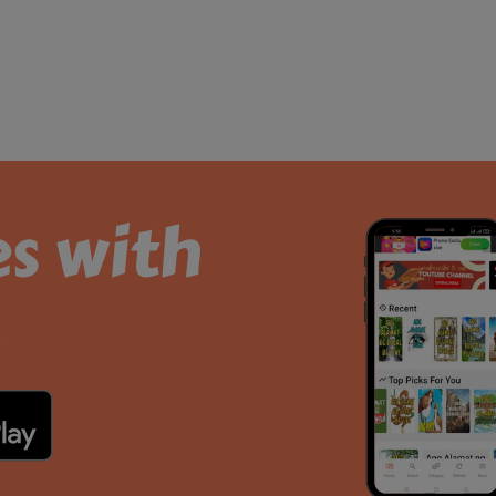
es with
.