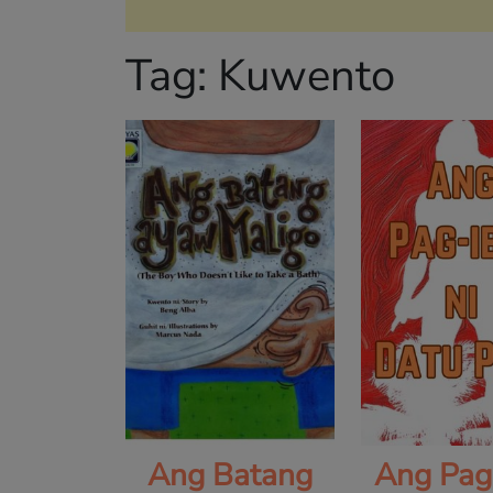
Tag:
Kuwento
Ang Batang
Ang Pag