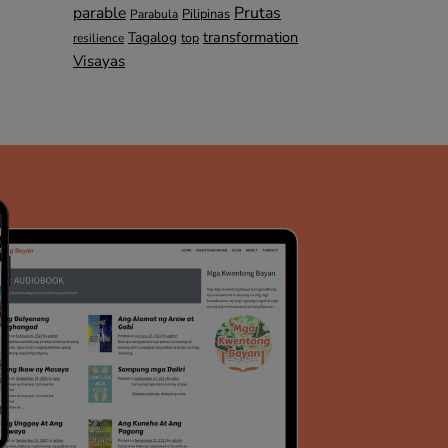
parable
Prutas
Pilipinas
Parabula
transformation
Tagalog
top
resilience
Visayas