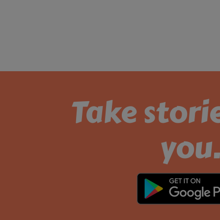
Take stori
you