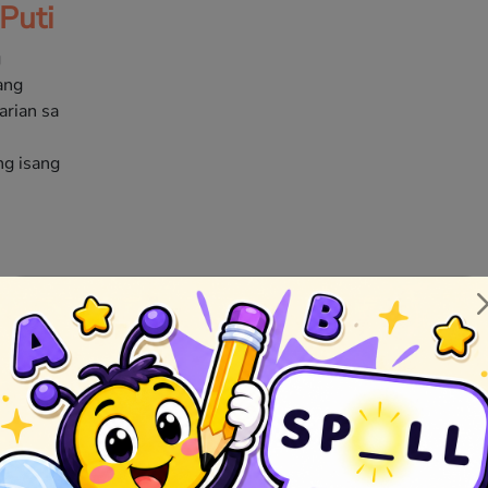
Puti
g
ang
rian sa
g isang