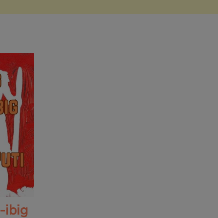
-ibig