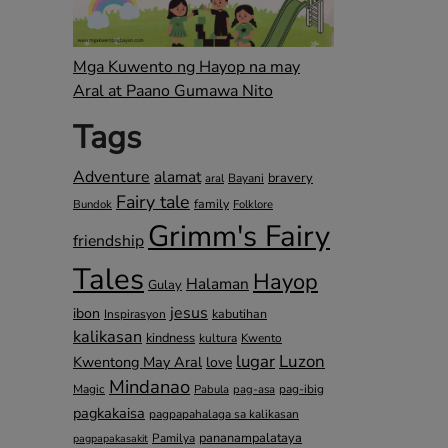
Mga Kuwento ng Hayop na may
Aral at Paano Gumawa Nito
Tags
Adventure
alamat
bravery
Bayani
aral
Fairy tale
family
Bundok
Folklore
Grimm's Fairy
friendship
Tales
Hayop
Halaman
Gulay
jesus
ibon
kabutihan
Inspirasyon
kalikasan
kindness
kultura
Kwento
lugar
Luzon
Kwentong May Aral
love
Mindanao
Magic
pag-ibig
Pabula
pag-asa
pagkakaisa
pagpapahalaga sa kalikasan
pananampalataya
Pamilya
pagpapakasakit