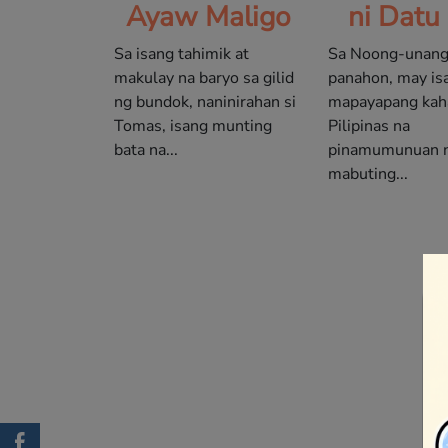
Ayaw Maligo
ni Datu 
Sa isang tahimik at
Sa Noong-unan
makulay na baryo sa gilid
panahon, may is
ng bundok, naninirahan si
mapayapang kaha
Tomas, isang munting
Pilipinas na
bata na...
pinamumunuan n
mabuting...