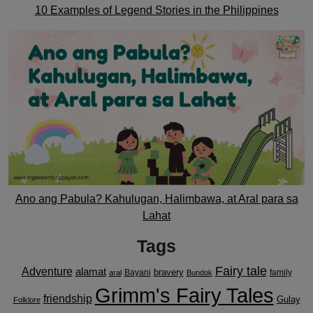
10 Examples of Legend Stories in the Philippines
Ano ang Pabula? Kahulugan, Halimbawa, at Aral para sa
Lahat
Tags
Fairy tale
Adventure
alamat
bravery
Bayani
family
aral
Bundok
Grimm's Fairy Tales
friendship
Gulay
Folklore