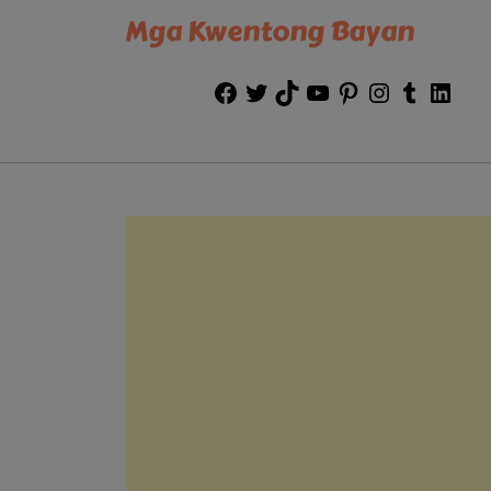
Mga Kwentong Bayan
Facebook
Twitter
TikTok
YouTube
Pinterest
Instagram
Tumblr
Link