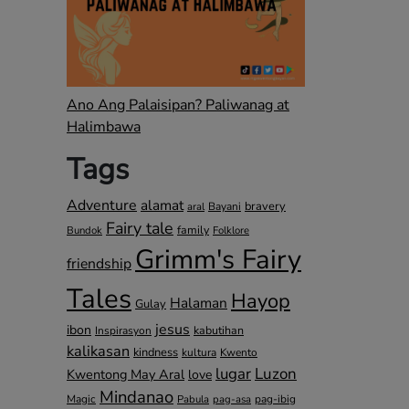
Ano Ang Palaisipan? Paliwanag at
Halimbawa
Tags
Adventure
alamat
bravery
Bayani
aral
Fairy tale
family
Bundok
Folklore
Grimm's Fairy
friendship
Tales
Hayop
Halaman
Gulay
jesus
ibon
kabutihan
Inspirasyon
kalikasan
kindness
kultura
Kwento
lugar
Luzon
Kwentong May Aral
love
Mindanao
Magic
pag-ibig
Pabula
pag-asa