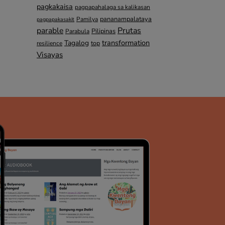
pagkakaisa
pagpapahalaga sa kalikasan
pananampalataya
Pamilya
pagpapakasakit
parable
Prutas
Pilipinas
Parabula
transformation
Tagalog
top
resilience
Visayas