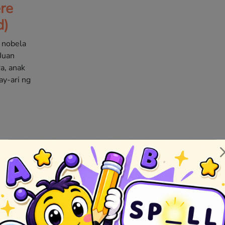
re
d)
 nobela
 Juan
a, anak
y-ari ng