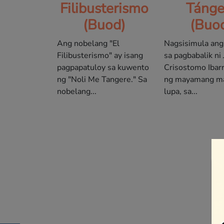
Filibusterismo
Tánge
(Buod)
(Buo
Ang nobelang "El
Nagsisimula ang
Filibusterismo" ay isang
sa pagbabalik ni
pagpapatuloy sa kuwento
Crisostomo Ibarr
ng "Noli Me Tangere." Sa
ng mayamang ma
nobelang...
lupa, sa...