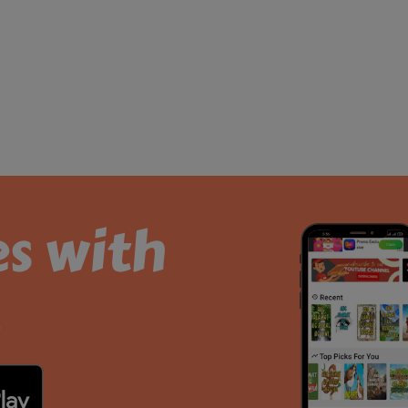
es with
.