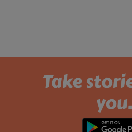
Take stori
you