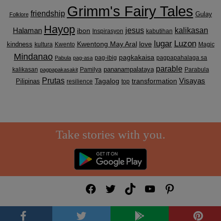
Grimm's Fairy Tales
friendship
Gulay
Folklore
Hayop
kalikasan
Halaman
jesus
ibon
Inspirasyon
kabutihan
lugar
Luzon
Kwentong May Aral
love
kindness
kultura
Kwento
Magic
Mindanao
pagkakaisa
pag-ibig
pagpapahalaga sa
Pabula
pag-asa
parable
pananampalataya
kalikasan
Pamilya
Parabula
pagpapakasakit
Prutas
Visayas
transformation
Pilipinas
Tagalog
resilience
top
Take stories with you.
Facebook
Twitter
TikTok
YouTube
Pinterest
HOME
Terms & Conditions
© 2026 MgaKwentongBayan