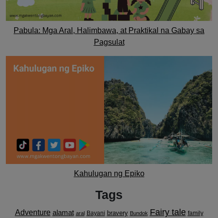
Pabula: Mga Aral, Halimbawa, at Praktikal na Gabay sa
Pagsulat
Kahulugan ng Epiko
Tags
Fairy tale
Adventure
alamat
bravery
Bayani
family
aral
Bundok