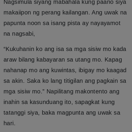
Nagsimula siyang mabahala kung paano siya
makaiipon ng perang kailangan. Ang uwak na
papunta noon sa isang pista ay nayayamot
na nagsabi,
“Kukuhanin ko ang isa sa mga sisiw mo kada
araw bilang kabayaran sa utang mo. Kapag
nahanap mo ang kuwintas, ibigay mo kaagad
sa akin. Saka ko lang titigilan ang pagkain sa
mga sisiw mo.” Napilitang makontento ang
inahin sa kasunduang ito, sapagkat kung
tatanggi siya, baka magpunta ang uwak sa
hari.