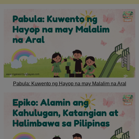
Pabula: Kuwento ng Hayop na may Malalim na Aral