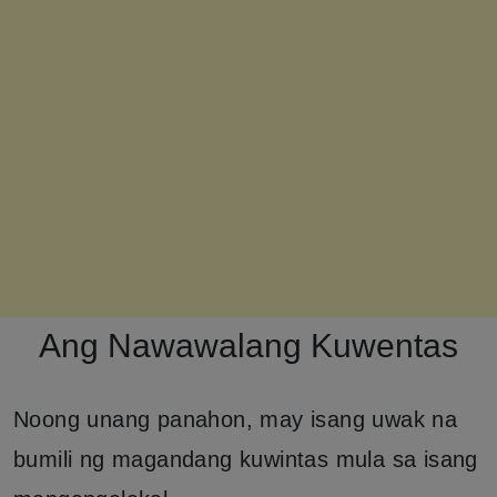
Ang Nawawalang Kuwentas
Noong unang panahon, may isang uwak na
bumili ng magandang kuwintas mula sa isang