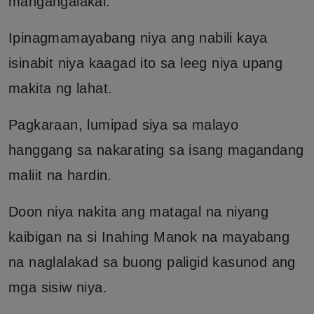
mangangalakal.
Ipinagmamayabang niya ang nabili kaya
isinabit niya kaagad ito sa leeg niya upang
makita ng lahat.
Pagkaraan, lumipad siya sa malayo
hanggang sa nakarating sa isang magandang
maliit na hardin.
Doon niya nakita ang matagal na niyang
kaibigan na si Inahing Manok na mayabang
na naglalakad sa buong paligid kasunod ang
mga sisiw niya.