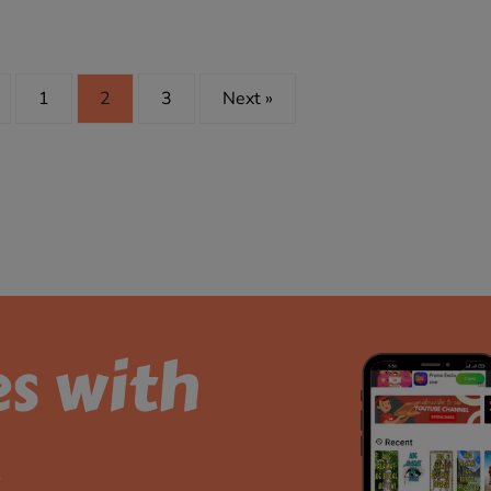
1
2
3
Next »
es with
.