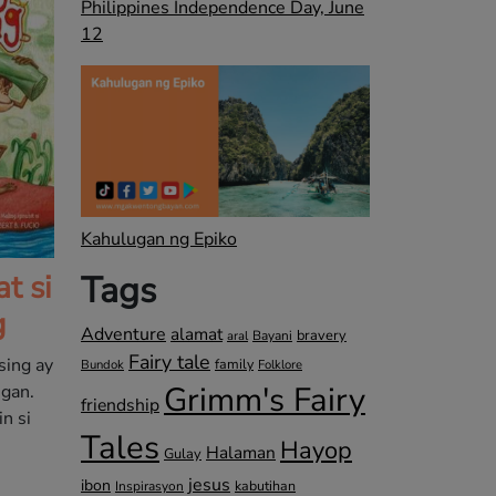
Philippines Independence Day, June
12
Kahulugan ng Epiko
Tags
t si
g
Adventure
alamat
bravery
Bayani
aral
Fairy tale
sing ay
family
Bundok
Folklore
Grimm's Fairy
igan.
friendship
n si
Tales
Hayop
Halaman
Gulay
jesus
ibon
kabutihan
Inspirasyon