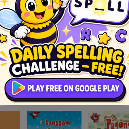
k At
Ang Uwak At
Ang Lobo
iran
Ang Banga
Ang Ub
w si
Isang araw, sa panahon ng
Minsan ay inabot n
a isda na
tagtuyot, naghahanap ang
gutom sa kagubata
atutuyo sa
isang uhaw na uwak ng
isang lobo. Nakakit
ilipad
tubig na maiinom. Uhaw
ng isang puno ng u
na uhaw...
hitik...