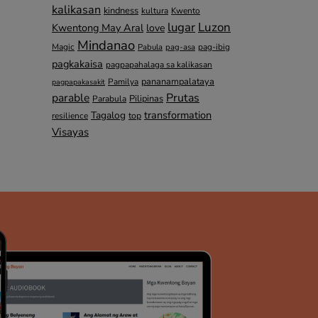
kalikasan
kindness
kultura
Kwento
lugar
Luzon
Kwentong May Aral
love
Mindanao
Magic
pag-ibig
Pabula
pag-asa
pagkakaisa
pagpapahalaga sa kalikasan
pananampalataya
Pamilya
pagpapakasakit
parable
Prutas
Pilipinas
Parabula
transformation
Tagalog
top
resilience
Visayas