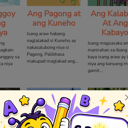
ggoy
Ang Pagong at
Ang Kala
ng
ang Kuneho
At Ang
ya
Kabay
Isang araw habang
naglalakad si Kuneho ay
ang
Isang magsasaka an
nakasalubong niya si
agkain
manirahan sa ibang
Pagong. Palibhasa
unggoy sa
kaya isang araw ay 
makupad maglakad ang...
ta niya
niya ang kanyang 
gamit...