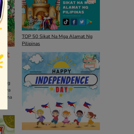
TOP 50 Sikat Na Mga Alamat Ng
Pilipinas
 at
as
g
n ang
a siya
bas na