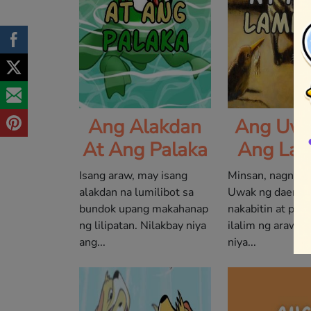
Ang Alakdan
Ang Uwa
At Ang Palaka
Ang Lam
Isang araw, may isang
Minsan, nagnaka
alakdan na lumilibot sa
Uwak ng daeng n
bundok upang makahanap
nakabitin at pin
ng lilipatan. Nilakbay niya
ilalim ng araw. In
ang...
niya...