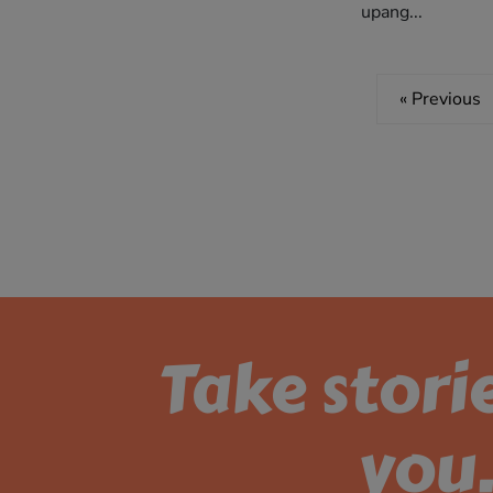
upang...
« Previous
Take stori
you