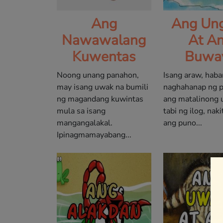
Ang
Ang Un
Nawawalang
At A
Kuwentas
Buwa
Noong unang panahon,
Isang araw, hab
may isang uwak na bumili
naghahanap ng p
ng magandang kuwintas
ang matalinong 
mula sa isang
tabi ng ilog, naki
mangangalakal.
ang puno...
Ipinagmamayabang...