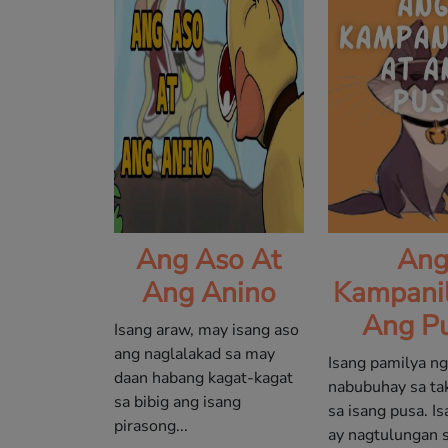
Ang Aso At
An
Ang Anino
Kampanil
Ang P
Isang araw, may isang aso
ang naglalakad sa may
Isang pamilya n
daan habang kagat-kagat
nabubuhay sa tak
sa bibig ang isang
sa isang pusa. I
pirasong...
ay nagtulungan s