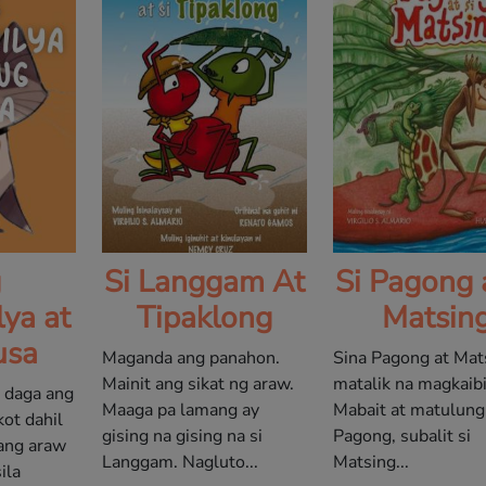
g
Si Langgam At
Si Pagong a
ya at
Tipaklong
Matsin
usa
Maganda ang panahon.
Sina Pagong at Mat
Mainit ang sikat ng araw.
matalik na magkaib
g daga ang
Maaga pa lamang ay
Mabait at matulungi
ot dahil
gising na gising na si
Pagong, subalit si
sang araw
Langgam. Nagluto...
Matsing...
ila