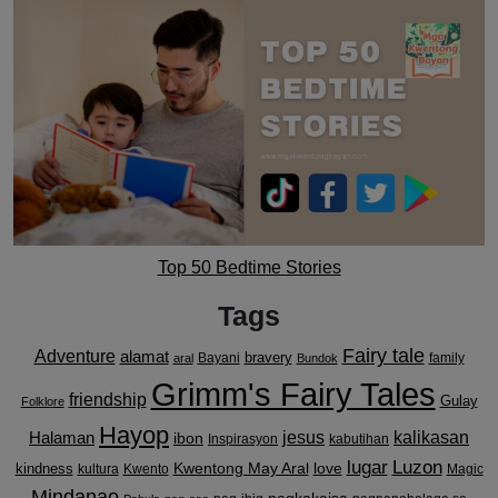
Top 50 Bedtime Stories
Tags
Fairy tale
Adventure
alamat
bravery
Bayani
family
aral
Bundok
Grimm's Fairy Tales
friendship
Gulay
Folklore
Hayop
kalikasan
Halaman
jesus
ibon
Inspirasyon
kabutihan
lugar
Luzon
Kwentong May Aral
love
kindness
kultura
Kwento
Magic
Mindanao