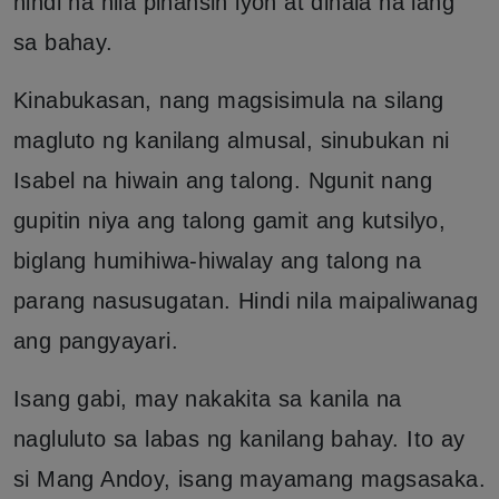
hindi na nila pinansin iyon at dinala na lang
sa bahay.
Kinabukasan, nang magsisimula na silang
magluto ng kanilang almusal, sinubukan ni
Isabel na hiwain ang talong. Ngunit nang
gupitin niya ang talong gamit ang kutsilyo,
biglang humihiwa-hiwalay ang talong na
parang nasusugatan. Hindi nila maipaliwanag
ang pangyayari.
Isang gabi, may nakakita sa kanila na
nagluluto sa labas ng kanilang bahay. Ito ay
si Mang Andoy, isang mayamang magsasaka.