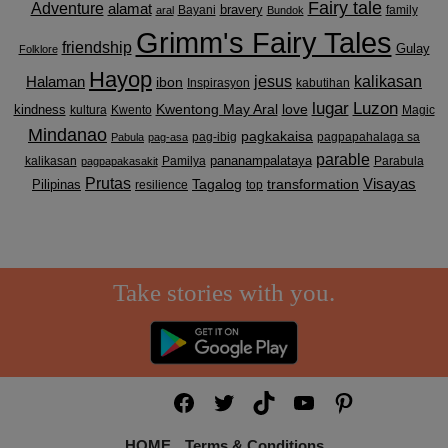
Fairy tale
Adventure
alamat
bravery
Bayani
family
aral
Bundok
Grimm's Fairy Tales
friendship
Gulay
Folklore
Hayop
kalikasan
Halaman
jesus
ibon
Inspirasyon
kabutihan
lugar
Luzon
Kwentong May Aral
love
kindness
kultura
Kwento
Magic
Mindanao
pagkakaisa
pag-ibig
pagpapahalaga sa
Pabula
pag-asa
parable
pananampalataya
kalikasan
Pamilya
Parabula
pagpapakasakit
Prutas
Visayas
transformation
Pilipinas
Tagalog
resilience
top
Take stories with you.
Facebook
Twitter
TikTok
YouTube
Pinterest
HOME
Terms & Conditions