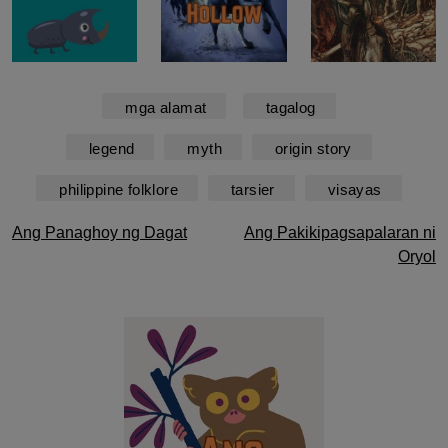
mga alamat
tagalog
legend
myth
origin story
philippine folklore
tarsier
visayas
Post
Ang Panaghoy ng Dagat
Ang Pakikipagsapalaran ni
Oryol
navigation