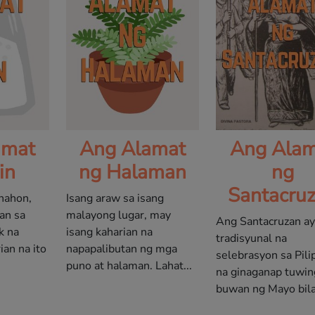
amat
Ang Alamat
Ang Alam
in
ng Halaman
ng
Santacru
nahon,
Isang araw sa isang
an sa
malayong lugar, may
Ang Santacruzan ay
k na
isang kaharian na
tradisyunal na
ian na ito
napapalibutan ng mga
selebrasyon sa Pili
puno at halaman. Lahat...
na ginaganap tuwin
buwan ng Mayo bila