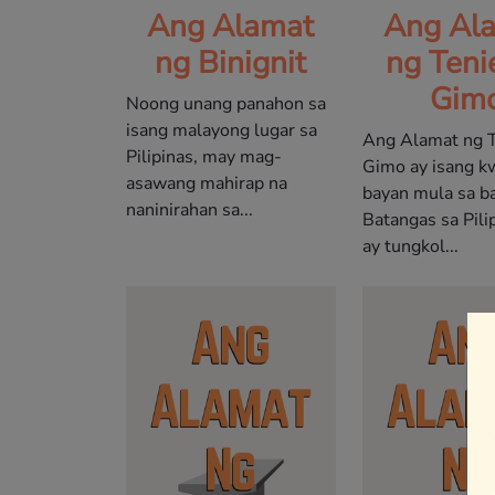
Ang Alamat
Ang Al
ng Binignit
ng Teni
Gim
Noong unang panahon sa
isang malayong lugar sa
Ang Alamat ng 
Pilipinas, may mag-
Gimo ay isang k
asawang mahirap na
bayan mula sa b
naninirahan sa...
Batangas sa Pilip
ay tungkol...