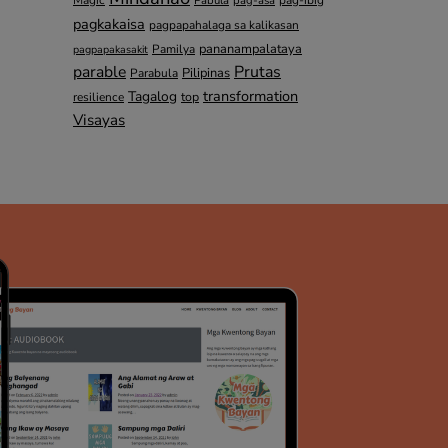
Pabula
pag-asa
pagkakaisa
pagpapahalaga sa kalikasan
pananampalataya
Pamilya
pagpapakasakit
parable
Prutas
Pilipinas
Parabula
transformation
Tagalog
top
resilience
Visayas