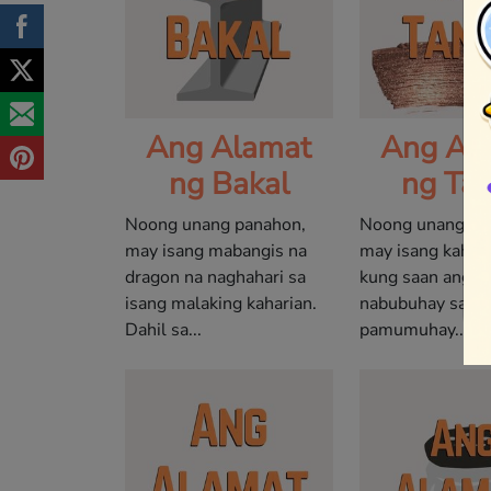
Ang Alamat
Ang Al
ng Bakal
ng Ta
Noong unang panahon,
Noong unang pa
may isang mabangis na
may isang kahari
dragon na naghahari sa
kung saan ang m
isang malaking kaharian.
nabubuhay sa p
Dahil sa...
pamumuhay....