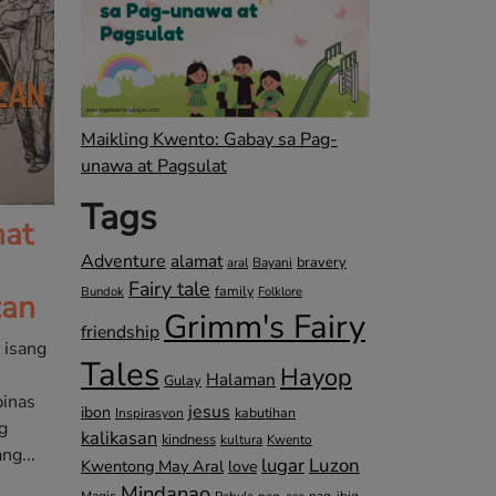
Maikling Kwento: Gabay sa Pag-
unawa at Pagsulat
Tags
at
Adventure
alamat
bravery
Bayani
aral
Fairy tale
family
Bundok
Folklore
zan
Grimm's Fairy
friendship
 isang
Tales
Hayop
Halaman
Gulay
pinas
jesus
ibon
kabutihan
Inspirasyon
g
kalikasan
kindness
kultura
Kwento
ng...
lugar
Luzon
Kwentong May Aral
love
Mindanao
Magic
pag-ibig