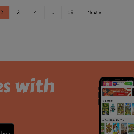
2
3
4
…
15
Next »
es with
.