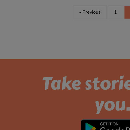
« Previous
1
Take stori
you