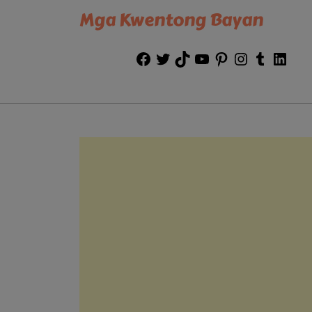
Mga Kwentong Bayan
Facebook
Twitter
TikTok
YouTube
Pinterest
Instagram
Tumblr
Link