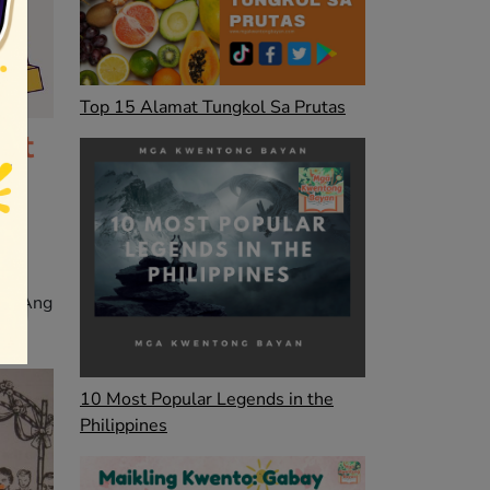
Top 15 Alamat Tungkol Sa Prutas
at
o
on,
 na
t ng
n. Ang
10 Most Popular Legends in the
Philippines