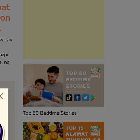
at
yon
l
val ay
azpi
s, na
Top 50 Bedtime Stories