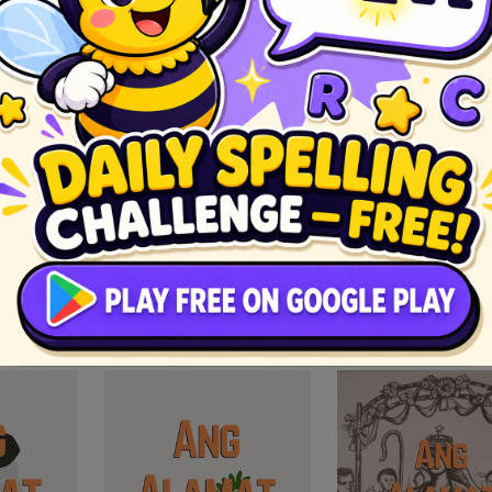
amat
Ang Alamat
Ang Alam
nso
ng Pilak
ng Gint
nahon,
Noong unang panahon,
Noong unang panah
an na
may isang kaharian na
may isang kaharian
ga tao ay
kung saan ang lahat ng
kung saan ang laha
ayapang
mga tao ay masaya at
mga tao ay mayama
payapa. Ang kanilang...
kanilang mga...