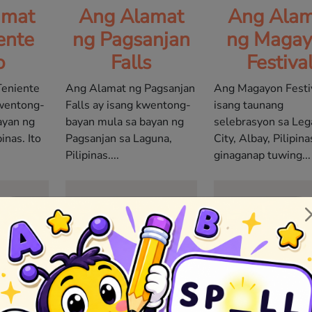
amat
Ang Alamat
Ang Alam
ente
ng Pagsanjan
ng Maga
o
Falls
Festiva
Teniente
Ang Alamat ng Pagsanjan
Ang Magayon Festi
wentong-
Falls ay isang kwentong-
isang taunang
ayan ng
bayan mula sa bayan ng
selebrasyon sa Leg
inas. Ito
Pagsanjan sa Laguna,
City, Albay, Pilipina
Pilipinas....
ginaganap tuwing...